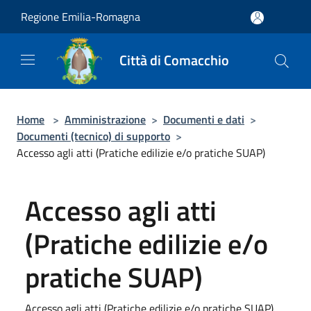
Salta al contenuto principale
Regione Emilia-Romagna
Città di Comacchio
Home
>
Amministrazione
>
Documenti e dati
>
Documenti (tecnico) di supporto
>
Accesso agli atti (Pratiche edilizie e/o pratiche SUAP)
Accesso agli atti
(Pratiche edilizie e/o
pratiche SUAP)
Accesso agli atti (Pratiche edilizie e/o pratiche SUAP)