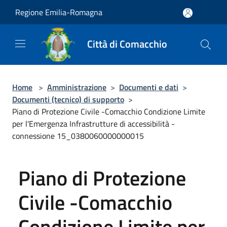
Salta al contenuto principale
Regione Emilia-Romagna
Città di Comacchio
Home
>
Amministrazione
>
Documenti e dati
>
Documenti (tecnico) di supporto
>
Piano di Protezione Civile -Comacchio Condizione Limite
per l'Emergenza Infrastrutture di accessibilità -
connessione 15_0380060000000015
Piano di Protezione
Civile -Comacchio
Condizione Limite per