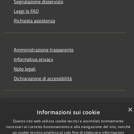
Segnalazione disservizio
Leggi le FAQ
Richiesta assistenza
Amministrazione trasparente
Informativa privacy
Note legali
Dichiarazione di accessibilità
×
RSS
Copyright © 2026 • Città di
Informazioni sui cookie
Accessibilità
Comacchio • Powered by
Questo sito web utilizza cookie tecnici e assimilati strettamente
Privacy
Municipium
Accesso
•
necessari al corretto funzionamento e alla navigazione del sito, nonché
Cookie
redazione
un cookie tecnico analitico al solo fine di elaborare informazioni