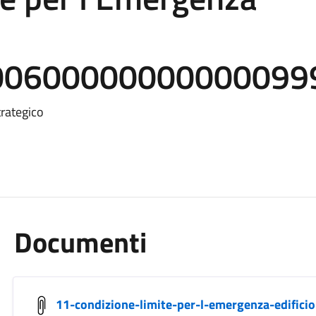
800600000000000099
trategico
Documenti
11-condizione-limite-per-l-emergenza-edificio