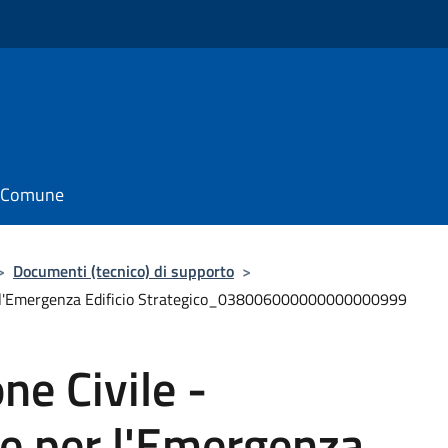
il Comune
>
Documenti (tecnico) di supporto
>
per l'Emergenza Edificio Strategico_038006000000000000999
ne Civile -
te per l'Emergenza