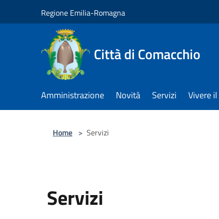
Salta al contenuto principale
Regione Emilia-Romagna
Città di Comacchio
Amministrazione
Novità
Servizi
Vivere 
Home
>
Servizi
Servizi