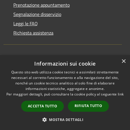
Prenotazione appuntamento
Segnalazione disservizio
Leggi le FAQ
Richiesta assistenza
×
Amministrazione trasparente
Informazioni sui cookie
Informativa privacy
Questo sito web utilizza cookie tecnici e assimilati strettamente
necessari al corretto funzionamento e alla navigazione del sito,
Note legali
nonché un cookie tecnico analitico al solo fine di elaborare
Dichiarazione di accessibilità
informazioni statistiche, aggregate e anonime.
Per maggiori dettagli, può consultare la cookie policy al seguente
link
RIFIUTA TUTTO
ACCETTA TUTTO
RSS
Copyright © 2026 • Città di
MOSTRA DETTAGLI
Accessibilità
Comacchio • Powered by