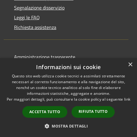
Segnalazione disservizio
Leggi le FAQ
Richiesta assistenza
Amministrazione trasparente
×
Informativa privacy
Informazioni sui cookie
Note legali
Questo sito web utilizza cookie tecnici e assimilati strettamente
necessari al corretto funzionamento e alla navigazione del sito,
Dichiarazione di accessibilità
nonché un cookie tecnico analitico al solo fine di elaborare
informazioni statistiche, aggregate e anonime.
Per maggiori dettagli, può consultare la cookie policy al seguente
link
RIFIUTA TUTTO
ACCETTA TUTTO
RSS
Copyright © 2026 • Città di
Accessibilità
Comacchio • Powered by
MOSTRA DETTAGLI
Privacy
Municipium
Accesso
•