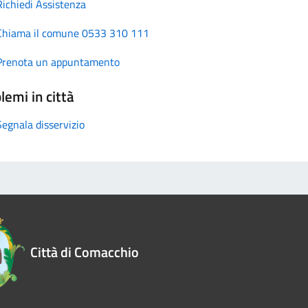
Richiedi Assistenza
Chiama il comune 0533 310 111
Prenota un appuntamento
lemi in città
Segnala disservizio
Città di Comacchio