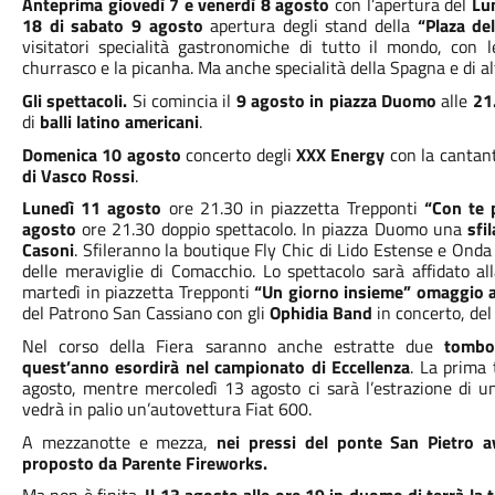
Anteprima giovedì 7 e venerdì 8 agosto
con l’apertura del
Lu
18 di sabato 9 agosto
apertura degli stand della
“Plaza de
visitatori specialità gastronomiche di tutto il mondo, con le
churrasco e la picanha. Ma anche specialità della Spagna e di altr
Gli spettacoli.
Si comincia il
9 agosto in piazza Duomo
alle
21
di
balli latino americani
.
Domenica 10 agosto
concerto degli
XXX Energy
con la cantan
di Vasco Rossi
.
Lunedì 11 agosto
ore 21.30 in piazzetta Trepponti
“Con te 
agosto
ore 21.30 doppio spettacolo. In piazza Duomo una
sfi
Casoni
. Sfileranno la boutique Fly Chic di Lido Estense e Onda
delle meraviglie di Comacchio. Lo spettacolo sarà affidato al
martedì in piazzetta Trepponti
“Un giorno insieme”
omaggio 
del Patrono San Cassiano con gli
Ophidia Band
in concerto, de
Nel corso della Fiera saranno anche estratte due
tombo
quest’anno esordirà nel campionato di Eccellenza
. La prima
agosto, mentre mercoledì 13 agosto ci sarà l’estrazione di un
vedrà in palio un’autovettura Fiat 600.
A mezzanotte e mezza,
nei pressi del ponte San Pietro av
proposto da Parente Fireworks.