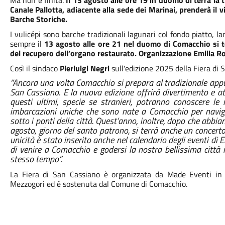
Ma non è finita.
Il 13 agosto alle ore 19 in duomo di terrà la 
Canale Pallotta, adiacente alla sede dei Marinai, prenderà il v
Barche Storiche.
I vulicépi sono barche tradizionali lagunari col fondo piatto, 
sempre il
13 agosto alle ore 21 nel duomo di Comacchio si t
del recupero dell’organo restaurato. Organizzazione Emilia R
Così il sindaco
Pierluigi Negri
sull'edizione 2025 della Fiera di 
“Ancora una volta Comacchio si prepara al tradizionale app
San Cassiano. E la nuova edizione offrirà divertimento e attr
questi ultimi, specie se stranieri, potranno conoscere le n
imbarcazioni uniche che sono nate a Comacchio per navigar
sotto i ponti della città. Quest’anno, inoltre, dopo che abbi
agosto, giorno del santo patrono, si terrà anche un concert
unicità è stato inserito anche nel calendario degli eventi di
di venire a Comacchio e godersi la nostra bellissima città i
stesso tempo”.
La Fiera di San Cassiano è organizzata da Made Eventi in
Mezzogori ed è sostenuta dal Comune di Comacchio.