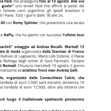
na Park
che proseguirà
fino al 13 agosto
.
Alle ore
l gusto”
uno street food che offrirà ai palati dei
 famose carni argentine, gli spiedi brasiliani il
i Paesi. Tutti i giorni dalle 18 alle 24.
.30
con
Romy Splinter
, che presenterà una serata
te
Raffy,
che ha aperto con successo
l’ultimo tour
partirò”
omaggio ad Andrea Bocelli.
Martedì 12
lata di moda
organizzata
dalla Starman di Franco
 Fashion di Lagosanto, Manà Lido Estensi, il Paese
la Bottega degli artisti di Sarà Parmiani. Sempre
ai Nomadi
. Chiusura mercoledì 13 agosto, il giorno
l notissimo ed
eclettico front men Andrea Gelli
.
le, organizzate dalla Comacchiese Calcio
,
che
 tombola di euro 2.500 sarà estratta domenica 10
a tombola di euro 12.500, oltre alla lotteria che
rà luogo il tradizionale spettacolo pirotecnico