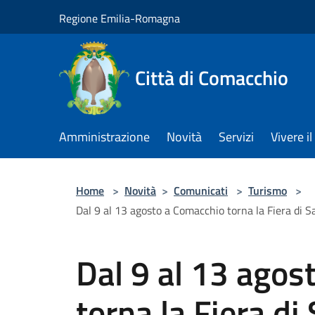
Salta al contenuto principale
Regione Emilia-Romagna
Città di Comacchio
Amministrazione
Novità
Servizi
Vivere 
Home
>
Novità
>
Comunicati
>
Turismo
>
Dal 9 al 13 agosto a Comacchio torna la Fiera di Sa
Dal 9 al 13 agos
torna la Fiera di