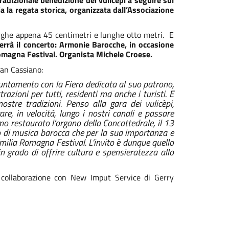
tradizionale benedizione dei vulicépi a seguire sul
ia la regata storica, organizzata dall’Associazione
larghe appena 45 centimetri e lunghe otto metri.
E
errà il concerto: Armonie Barocche, in occasione
omagna Festival. Organista Michele Croese.
San Cassiano:
untamento con la Fiera dedicata al suo patrono,
azioni per tutti, residenti ma anche i turisti. E
ostre tradizioni. Penso alla gara dei vulicèpi,
e, in velocità, lungo i nostri canali e passare
amo restaurato l’organo della Concattedrale, il 13
o di musica barocca che per la sua importanza e
 Emilia Romagna Festival. L’invito è dunque quello
n grado di offrire cultura e spensieratezza allo
 collaborazione con New Imput Service di Gerry