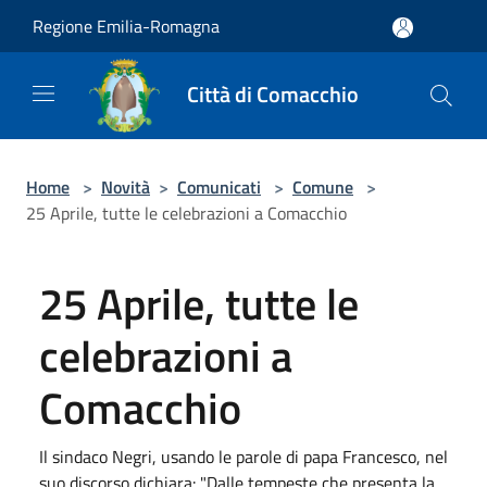
Salta al contenuto principale
Regione Emilia-Romagna
Città di Comacchio
Home
>
Novità
>
Comunicati
>
Comune
>
25 Aprile, tutte le celebrazioni a Comacchio
25 Aprile, tutte le
celebrazioni a
Comacchio
Il sindaco Negri, usando le parole di papa Francesco, nel
suo discorso dichiara: "Dalle tempeste che presenta la