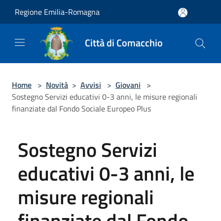
Salta al contenuto principale
Regione Emilia-Romagna
Città di Comacchio
Home
>
Novità
>
Avvisi
>
Giovani
>
Sostegno Servizi educativi 0-3 anni, le misure regionali
finanziate dal Fondo Sociale Europeo Plus
Sostegno Servizi
educativi 0-3 anni, le
misure regionali
finanziate dal Fondo