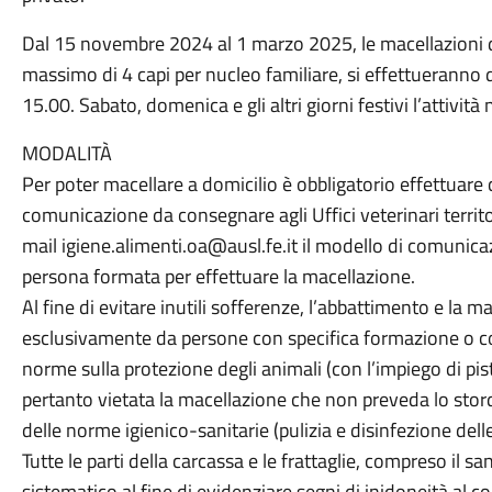
Dal 15 novembre 2024 al 1 marzo 2025, le macellazioni 
massimo di 4 capi per nucleo familiare, si effettueranno d
15.00. Sabato, domenica e gli altri giorni festivi l’attività
MODALITÀ
Per poter macellare a domicilio è obbligatorio effettuare
comunicazione da consegnare agli Uffici veterinari territor
mail igiene.alimenti.oa@ausl.fe.it il modello di comunicaz
persona formata per effettuare la macellazione.
Al fine di evitare inutili sofferenze, l’abbattimento e la 
esclusivamente da persone con specifica formazione o con
norme sulla protezione degli animali (con l’impiego di pist
pertanto vietata la macellazione che non preveda lo stor
delle norme igienico-sanitarie (pulizia e disinfezione dell
Tutte le parti della carcassa e le frattaglie, compreso i
sistematico al fine di evidenziare segni di inidoneità al 