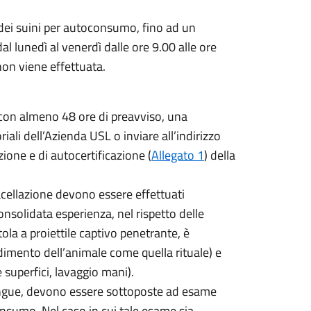
dei suini per autoconsumo, fino ad un
al lunedì al venerdì dalle ore 9.00 alle ore
 non viene effettuata.
 con almeno 48 ore di preavviso, una
iali dell’Azienda USL o inviare all’indirizzo
ione e di autocertificazione (
Allegato 1
) della
macellazione devono essere effettuati
solidata esperienza, nel rispetto delle
ola a proiettile captivo penetrante, è
dimento dell’animale come quella rituale) e
e superfici, lavaggio mani).
l sangue, devono essere sottoposte ad esame
consumo. Nel caso in cui tale esame sia