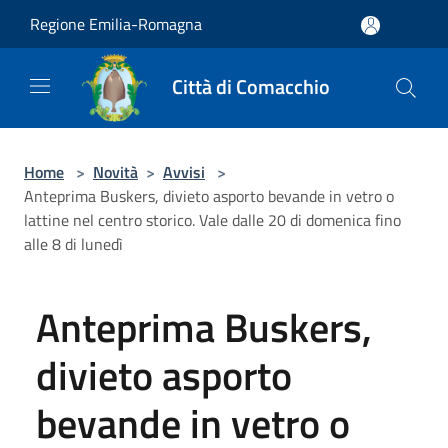
Salta al contenuto principale
Regione Emilia-Romagna
Città di Comacchio
Home
>
Novità
>
Avvisi
>
Anteprima Buskers, divieto asporto bevande in vetro o
lattine nel centro storico. Vale dalle 20 di domenica fino
alle 8 di lunedì
Anteprima Buskers,
divieto asporto
bevande in vetro o