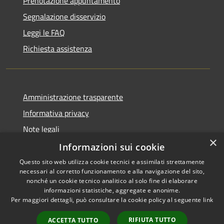
Prenotazione appuntamento
Segnalazione disservizio
Leggi le FAQ
Richiesta assistenza
Amministrazione trasparente
Informativa privacy
Note legali
×
Dichiarazione di accessibilità
Informazioni sui cookie
Questo sito web utilizza cookie tecnici e assimilati strettamente
necessari al corretto funzionamento e alla navigazione del sito,
nonché un cookie tecnico analitico al solo fine di elaborare
informazioni statistiche, aggregate e anonime.
RSS
Copyright © 2026 • Città di
Per maggiori dettagli, può consultare la cookie policy al seguente
link
Accessibilità
Comacchio • Powered by
Privacy
Municipium
Accesso
•
RIFIUTA TUTTO
ACCETTA TUTTO