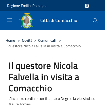
Salta al contenuto principale
Regione Emilia-Romagna
Città di Comacchio
Home
>
Novità
>
Comunicati
>
Il questore Nicola Falvella in visita a Comacchio
Il questore Nicola
Falvella in visita a
Comacchio
L'incontro cordiale con il sindaco Negri e la vicesindaco
Maura Tomasi