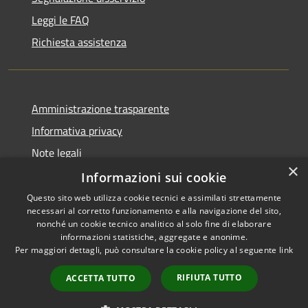
Leggi le FAQ
Richiesta assistenza
Amministrazione trasparente
Informativa privacy
Note legali
×
Dichiarazione di accessibilità
Informazioni sui cookie
Questo sito web utilizza cookie tecnici e assimilati strettamente
necessari al corretto funzionamento e alla navigazione del sito,
nonché un cookie tecnico analitico al solo fine di elaborare
informazioni statistiche, aggregate e anonime.
RSS
Copyright © 2026 • Città di
Per maggiori dettagli, può consultare la cookie policy al seguente
link
Accessibilità
Comacchio • Powered by
Privacy
Municipium
Accesso
•
RIFIUTA TUTTO
ACCETTA TUTTO
Cookie
redazione