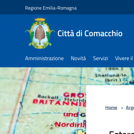
Salta al contenuto principale
Regione Emilia-Romagna
Città di Comacchio
Amministrazione
Novità
Servizi
Vivere 
Home
>
Arg