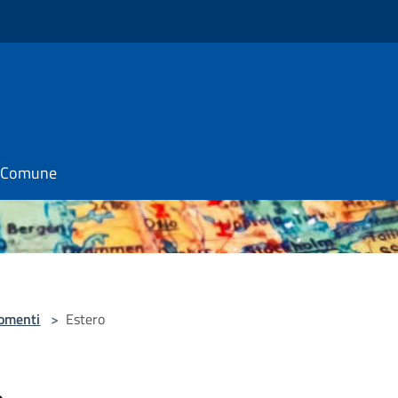
il Comune
omenti
>
Estero