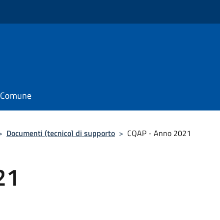
il Comune
>
Documenti (tecnico) di supporto
>
CQAP - Anno 2021
21