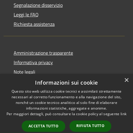
Segnalazione disservizio
Leggi le FAQ
Richiesta assistenza
Amministrazione trasparente
Informativa privacy
Note legali
×
Dichiarazione di accessibilità
Informazioni sui cookie
Questo sito web utilizza cookie tecnici e assimilati strettamente
necessari al corretto funzionamento e alla navigazione del sito,
nonché un cookie tecnico analitico al solo fine di elaborare
informazioni statistiche, aggregate e anonime.
RSS
Copyright © 2026 • Città di
Per maggiori dettagli, può consultare la cookie policy al seguente
link
Accessibilità
Comacchio • Powered by
Privacy
Municipium
Accesso
•
RIFIUTA TUTTO
ACCETTA TUTTO
Cookie
redazione