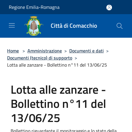
Salta al contenuto principale
Regione Emilia-Romagna
Città di Comacchio
Home
>
Amministrazione
>
Documenti e dati
>
Documenti (tecnico) di supporto
>
Lotta alle zanzare - Bollettino n°11 del 13/06/25
Lotta alle zanzare -
Bollettino n°11 del
13/06/25
Bollettino riguardante il monitoraggio e lo stato della