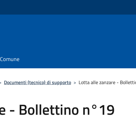
il Comune
>
Documenti (tecnico) di supporto
>
Lotta alle zanzare - Bollet
e - Bollettino n°19