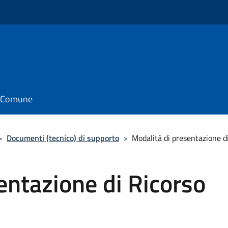
il Comune
>
Documenti (tecnico) di supporto
>
Modalità di presentazione d
entazione di Ricorso