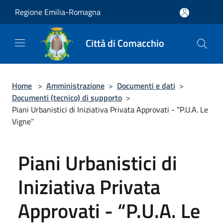
Salta al contenuto principale
Regione Emilia-Romagna
Città di Comacchio
Home
>
Amministrazione
>
Documenti e dati
>
Documenti (tecnico) di supporto
>
Piani Urbanistici di Iniziativa Privata Approvati - “P.U.A. Le
Vigne”
Piani Urbanistici di
Iniziativa Privata
Approvati - “P.U.A. Le