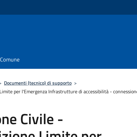
il Comune
>
Documenti (tecnico) di supporto
>
 Limite per l'Emergenza Infrastrutture di accessibilità - conne
ne Civile -
zione Limite per