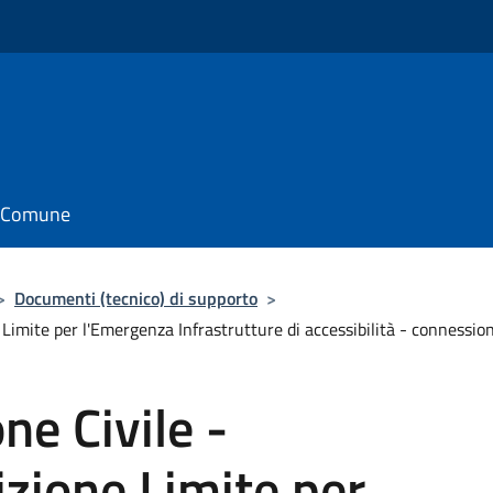
il Comune
>
Documenti (tecnico) di supporto
>
e Limite per l'Emergenza Infrastrutture di accessibilità - conn
ne Civile -
zione Limite per