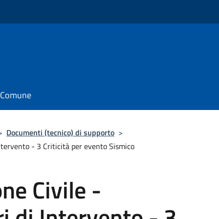
il Comune
>
Documenti (tecnico) di supporto
>
ntervento - 3 Criticità per evento Sismico
ne Civile -
i di Intervento - 3