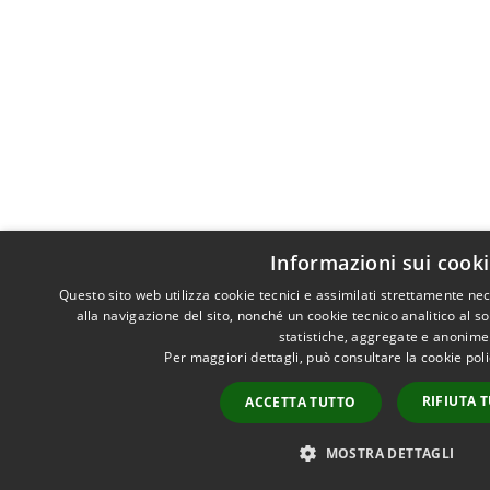
Informazioni sui cook
Questo sito web utilizza cookie tecnici e assimilati strettamente n
alla navigazione del sito, nonché un cookie tecnico analitico al s
statistiche, aggregate e anonime
Per maggiori dettagli, può consultare la cookie pol
RIFIUTA 
ACCETTA TUTTO
MOSTRA DETTAGLI