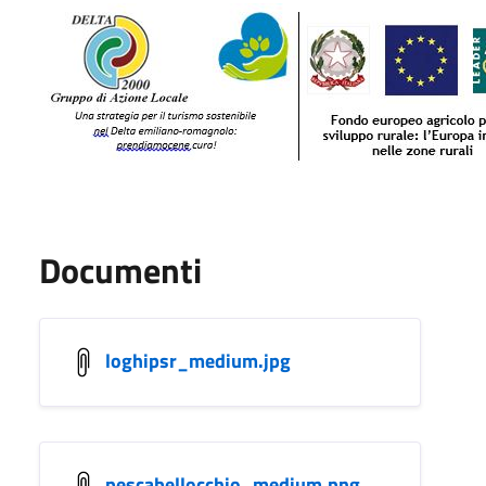
Documenti
loghipsr_medium.jpg
pescabellocchio_medium.png