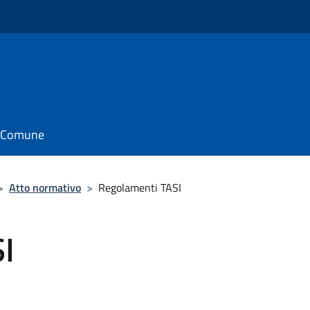
il Comune
>
Atto normativo
>
Regolamenti TASI
I