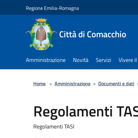
Salta al contenuto principale
Regione Emilia-Romagna
Città di Comacchio
Amministrazione
Novità
Servizi
Vivere 
Home
>
Amministrazione
>
Documenti e dati
Regolamenti TAS
Regolamenti TASI