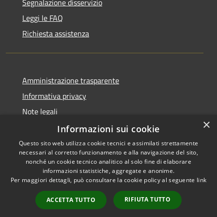
Segnalazione disservizio
Leggi le FAQ
Richiesta assistenza
Amministrazione trasparente
Informativa privacy
Note legali
×
Dichiarazione di accessibilità
Informazioni sui cookie
Questo sito web utilizza cookie tecnici e assimilati strettamente
necessari al corretto funzionamento e alla navigazione del sito,
nonché un cookie tecnico analitico al solo fine di elaborare
informazioni statistiche, aggregate e anonime.
RSS
Copyright © 2026 • Città di
Per maggiori dettagli, può consultare la cookie policy al seguente
link
Accessibilità
Comacchio • Powered by
Privacy
Municipium
Accesso
•
RIFIUTA TUTTO
ACCETTA TUTTO
Cookie
redazione