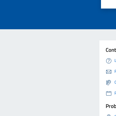
Cont
Prob