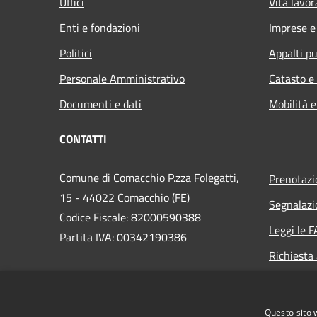
Uffici
Vita lavor
Enti e fondazioni
Imprese 
Politici
Appalti pu
Personale Amministrativo
Catasto e
Documenti e dati
Mobilità e
CONTATTI
Comune di Comacchio P.zza Folegatti,
Prenotaz
15 - 44022 Comacchio (FE)
Segnalazi
Codice Fiscale: 82000590388
Leggi le 
Partita IVA: 00342190386
Richiesta
PEC:
comune.comacchio@cert.comune.comacchio.fe.it
Questo sito 