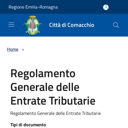
Salta al contenuto principale
Regione Emilia-Romagna
Città di Comacchio
Home
>
Regolamento
Generale delle
Entrate Tributarie
Regolamento Generale delle Entrate Tributarie
Tipi di documento
: