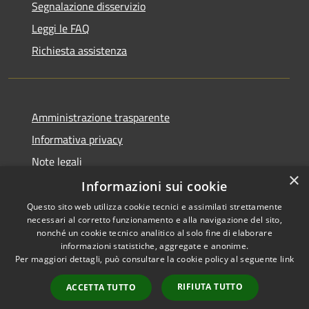
Segnalazione disservizio
Leggi le FAQ
Richiesta assistenza
Amministrazione trasparente
Informativa privacy
Note legali
×
Dichiarazione di accessibilità
Informazioni sui cookie
Questo sito web utilizza cookie tecnici e assimilati strettamente
necessari al corretto funzionamento e alla navigazione del sito,
nonché un cookie tecnico analitico al solo fine di elaborare
informazioni statistiche, aggregate e anonime.
RSS
Copyright © 2026 • Città di
Per maggiori dettagli, può consultare la cookie policy al seguente
link
Accessibilità
Comacchio • Powered by
Privacy
Municipium
Accesso
•
RIFIUTA TUTTO
ACCETTA TUTTO
Cookie
redazione