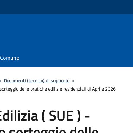
il Comune
>
Documenti (tecnico) di supporto
>
sorteggio delle pratiche edilizie residenziali di Aprile 2026
dilizia ( SUE ) -
o sorteggio delle