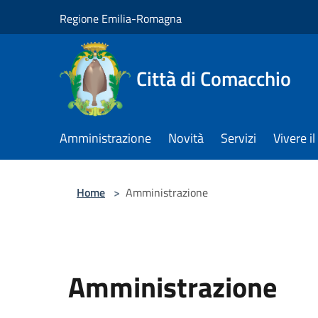
Salta al contenuto principale
Regione Emilia-Romagna
Città di Comacchio
Amministrazione
Novità
Servizi
Vivere 
Home
>
Amministrazione
Amministrazione