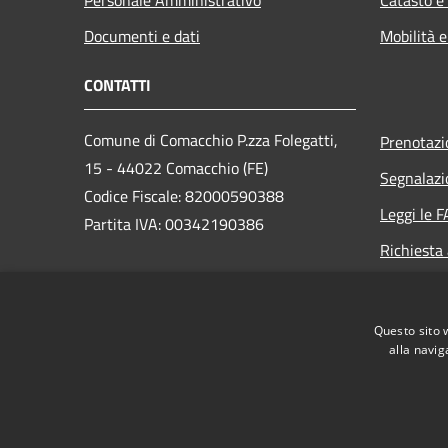
Documenti e dati
Mobilità e
CONTATTI
Comune di Comacchio P.zza Folegatti,
Prenotaz
15 - 44022 Comacchio (FE)
Segnalazi
Codice Fiscale: 82000590388
Leggi le 
Partita IVA: 00342190386
Richiesta
PEC:
comune.comacchio@cert.comune.comacchio.fe.it
Questo sito 
Centralino Unico: 0533 310 111
alla navig