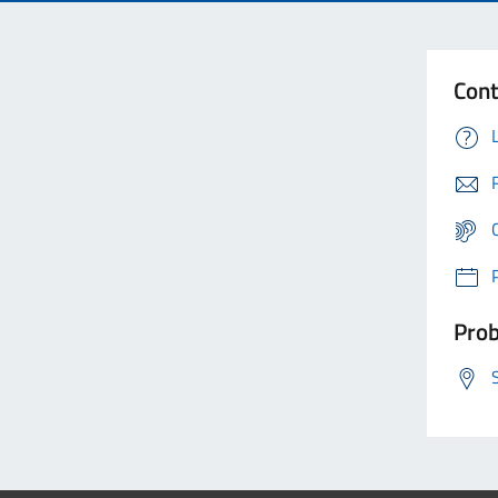
Cont
Prob