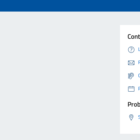
Cont
Prob