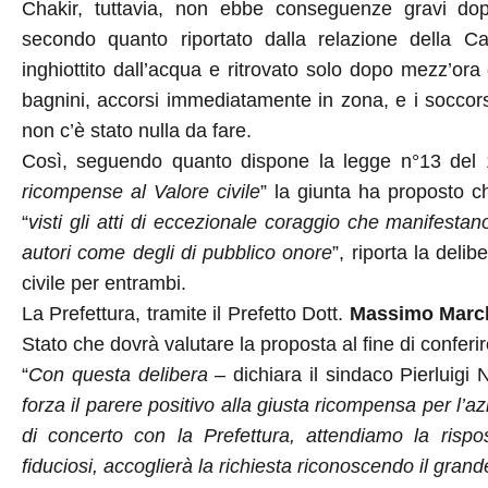
Chakir, tuttavia, non ebbe conseguenze gravi dopo
secondo quanto riportato dalla relazione della Ca
inghiottito dall’acqua e ritrovato solo dopo mezz’ora 
bagnini, accorsi immediatamente in zona, e i soccors
non c’è stato nulla da fare.
Così, seguendo quanto dispone la legge n°13 del 
ricompense al Valore civile
” la giunta ha proposto c
“
visti gli atti di eccezionale coraggio che manifestan
autori come degli di pubblico onore
”, riporta la deli
civile per entrambi.
La Prefettura, tramite il Prefetto Dott.
Massimo March
Stato che dovrà valutare la proposta al fine di conferi
“
Con questa delibera
– dichiara il sindaco Pierluigi
forza il parere positivo alla giusta ricompensa per l
di concerto con la Prefettura, attendiamo la rispo
fiduciosi, accoglierà la richiesta riconoscendo il grand