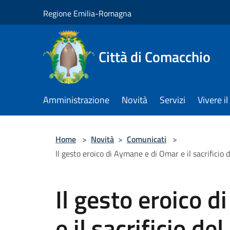
Salta al contenuto principale
Regione Emilia-Romagna
Città di Comacchio
Amministrazione
Novità
Servizi
Vivere 
Home
>
Novità
>
Comunicati
>
Il gesto eroico di Aymane e di Omar e il sacrificio
Il gesto eroico 
e il sacrificio d