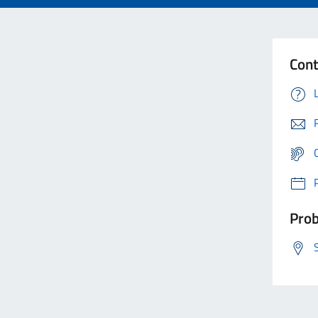
Cont
Prob