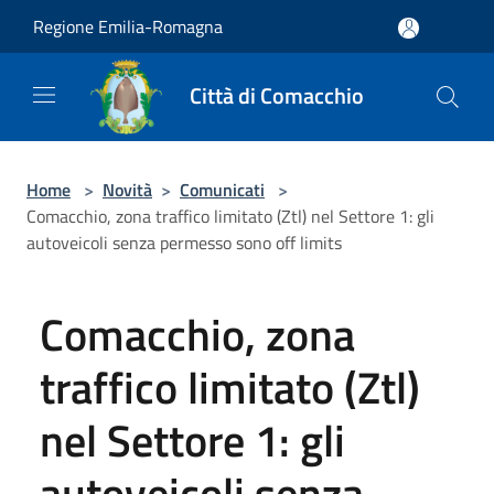
Salta al contenuto principale
Regione Emilia-Romagna
Città di Comacchio
Home
>
Novità
>
Comunicati
>
Comacchio, zona traffico limitato (Ztl) nel Settore 1: gli
autoveicoli senza permesso sono off limits
Comacchio, zona
traffico limitato (Ztl)
nel Settore 1: gli
autoveicoli senza