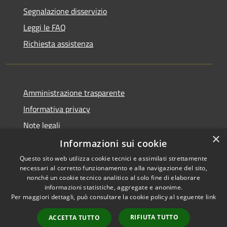
Segnalazione disservizio
Leggi le FAQ
Richiesta assistenza
Amministrazione trasparente
Informativa privacy
Note legali
×
Dichiarazione di accessibilità
Informazioni sui cookie
Questo sito web utilizza cookie tecnici e assimilati strettamente
necessari al corretto funzionamento e alla navigazione del sito,
nonché un cookie tecnico analitico al solo fine di elaborare
informazioni statistiche, aggregate e anonime.
RSS
Copyright © 2026 • Città di
Per maggiori dettagli, può consultare la cookie policy al seguente
link
Accessibilità
Comacchio • Powered by
Privacy
Municipium
Accesso
•
RIFIUTA TUTTO
ACCETTA TUTTO