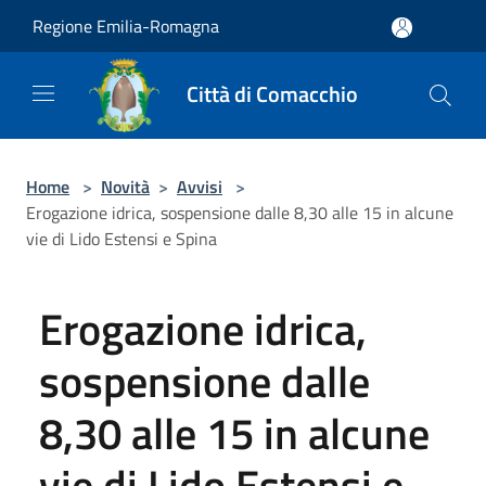
Salta al contenuto principale
Regione Emilia-Romagna
Città di Comacchio
Home
>
Novità
>
Avvisi
>
Erogazione idrica, sospensione dalle 8,30 alle 15 in alcune
vie di Lido Estensi e Spina
Erogazione idrica,
sospensione dalle
8,30 alle 15 in alcune
vie di Lido Estensi e