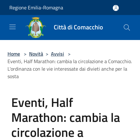
Salta al contenuto principale
Regione Emilia-Romagna
Città di Comacchio
Home
>
Novità
>
Avvisi
>
Eventi, Half Marathon: cambia la circolazione a Comacchio.
L'ordinanza con le vie interessate dai divieti anche per la
sosta
Eventi, Half
Marathon: cambia la
circolazione a