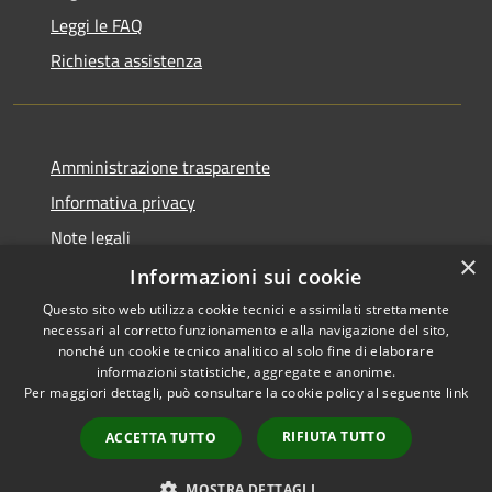
Leggi le FAQ
Richiesta assistenza
Amministrazione trasparente
Informativa privacy
Note legali
×
Dichiarazione di accessibilità
Informazioni sui cookie
Questo sito web utilizza cookie tecnici e assimilati strettamente
necessari al corretto funzionamento e alla navigazione del sito,
nonché un cookie tecnico analitico al solo fine di elaborare
informazioni statistiche, aggregate e anonime.
RSS
Copyright © 2026 • Città di
Per maggiori dettagli, può consultare la cookie policy al seguente
link
Accessibilità
Comacchio • Powered by
Privacy
Municipium
Accesso
•
RIFIUTA TUTTO
ACCETTA TUTTO
Cookie
redazione
Mappa del sito
MOSTRA DETTAGLI