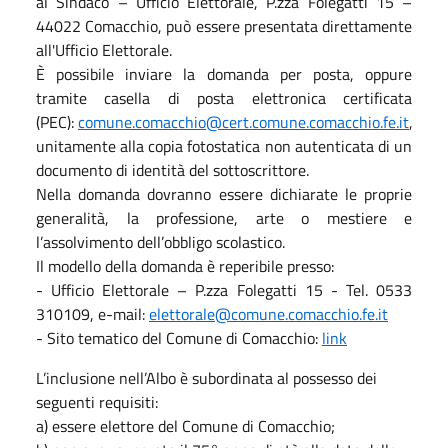
al Sindaco – Ufficio Elettorale, P.zza Folegatti 15 –
44022 Comacchio, può essere presentata direttamente
all'Ufficio Elettorale.
È possibile inviare la domanda per posta, oppure
tramite casella di posta elettronica certificata
(PEC):
comune.comacchio@cert.comune.comacchio.fe.it
,
unitamente alla copia fotostatica non autenticata di un
documento di identità del sottoscrittore.
Nella domanda dovranno essere dichiarate le proprie
generalità, la professione, arte o mestiere e
l’assolvimento dell’obbligo scolastico.
Il modello della domanda è reperibile presso:
- Ufficio Elettorale – P.zza Folegatti 15 - Tel. 0533
310109, e-mail:
elettorale@comune.comacchio.fe.it
- Sito tematico del Comune di Comacchio:
link
L’inclusione nell’Albo è subordinata al possesso dei
seguenti requisiti:
a) essere elettore del Comune di Comacchio;