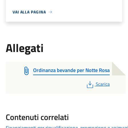
VAI ALLA PAGINA
Allegati
Ordinanza bevande per Notte Rosa
PDF
Scarica
Contenuti correlati
Finanziamenti per riqualificazione, promozione e animazi