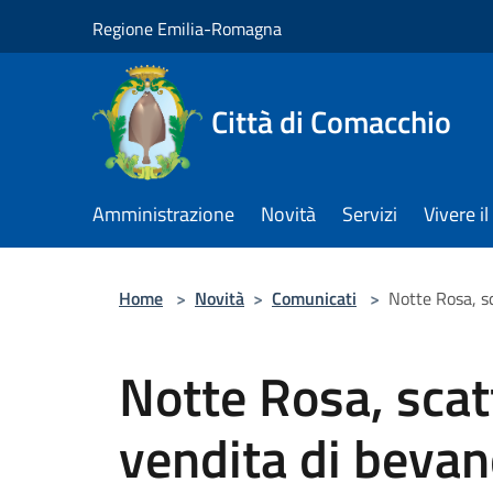
Salta al contenuto principale
Regione Emilia-Romagna
Città di Comacchio
Amministrazione
Novità
Servizi
Vivere 
Home
>
Novità
>
Comunicati
>
Notte Rosa, sc
Notte Rosa, scatt
vendita di bevand