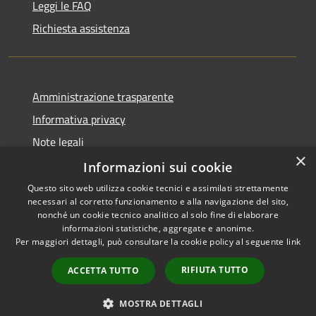
Leggi le FAQ
Richiesta assistenza
Amministrazione trasparente
Informativa privacy
Note legali
×
Dichiarazione di accessibilità
Informazioni sui cookie
Questo sito web utilizza cookie tecnici e assimilati strettamente
necessari al corretto funzionamento e alla navigazione del sito,
nonché un cookie tecnico analitico al solo fine di elaborare
informazioni statistiche, aggregate e anonime.
RSS
Copyright © 2026 • Città di
Per maggiori dettagli, può consultare la cookie policy al seguente
link
Accessibilità
Comacchio • Powered by
Privacy
Municipium
Accesso
•
RIFIUTA TUTTO
ACCETTA TUTTO
Cookie
redazione
Mappa del sito
MOSTRA DETTAGLI