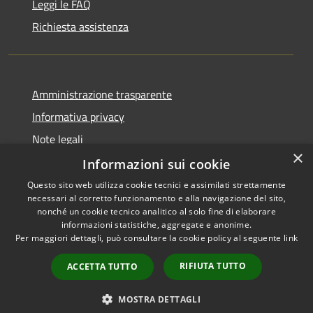
Leggi le FAQ
Richiesta assistenza
Amministrazione trasparente
Informativa privacy
Note legali
×
Dichiarazione di accessibilità
Informazioni sui cookie
Questo sito web utilizza cookie tecnici e assimilati strettamente
necessari al corretto funzionamento e alla navigazione del sito,
nonché un cookie tecnico analitico al solo fine di elaborare
informazioni statistiche, aggregate e anonime.
RSS
Copyright © 2026 • Città di
Per maggiori dettagli, può consultare la cookie policy al seguente
link
Accessibilità
Comacchio • Powered by
Privacy
Municipium
Accesso
•
RIFIUTA TUTTO
ACCETTA TUTTO
Cookie
redazione
Mappa del sito
MOSTRA DETTAGLI