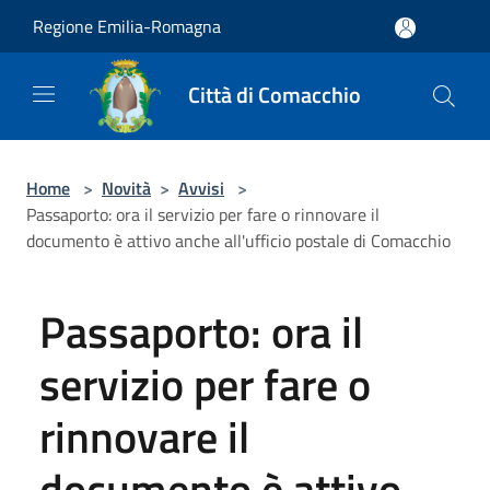
Salta al contenuto principale
Regione Emilia-Romagna
Città di Comacchio
Home
>
Novità
>
Avvisi
>
Passaporto: ora il servizio per fare o rinnovare il
documento è attivo anche all'ufficio postale di Comacchio
Passaporto: ora il
servizio per fare o
rinnovare il
documento è attivo