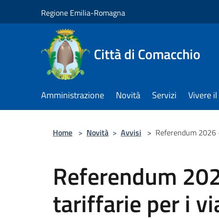
Salta al contenuto principale
Regione Emilia-Romagna
Città di Comacchio
Amministrazione
Novità
Servizi
Vivere 
Home
>
Novità
>
Avvisi
>
Referendum 2026 - A
Referendum 2026
tariffarie per i v