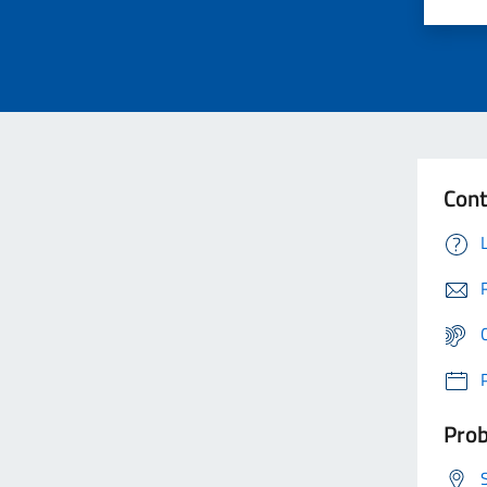
Cont
Prob