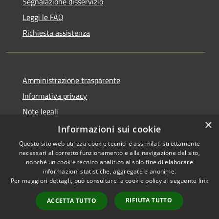
Segnalazione disservizio
Leggi le FAQ
Richiesta assistenza
Amministrazione trasparente
Informativa privacy
Note legali
×
Dichiarazione di accessibilità
Informazioni sui cookie
Questo sito web utilizza cookie tecnici e assimilati strettamente
necessari al corretto funzionamento e alla navigazione del sito,
nonché un cookie tecnico analitico al solo fine di elaborare
informazioni statistiche, aggregate e anonime.
RSS
Copyright © 2026 • Città di
Per maggiori dettagli, può consultare la cookie policy al seguente
link
Accessibilità
Comacchio • Powered by
Privacy
Municipium
Accesso
•
RIFIUTA TUTTO
ACCETTA TUTTO
Cookie
redazione