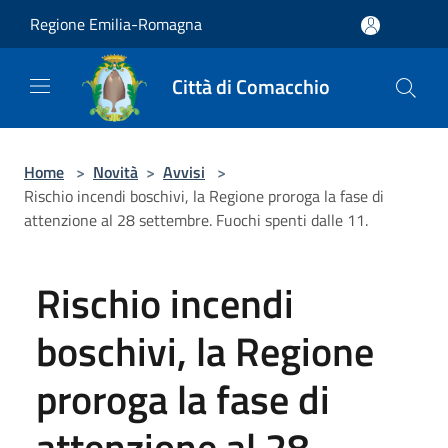
Salta al contenuto principale
Regione Emilia-Romagna
Città di Comacchio
Home
>
Novità
>
Avvisi
>
Rischio incendi boschivi, la Regione proroga la fase di
attenzione al 28 settembre. Fuochi spenti dalle 11.
Rischio incendi
boschivi, la Regione
proroga la fase di
attenzione al 28