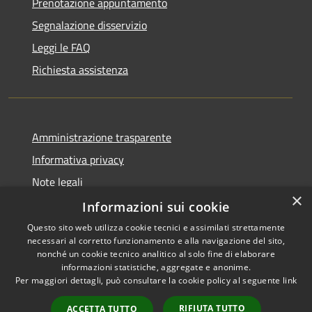
Prenotazione appuntamento
Segnalazione disservizio
Leggi le FAQ
Richiesta assistenza
Amministrazione trasparente
Informativa privacy
Note legali
×
Dichiarazione di accessibilità
Informazioni sui cookie
Questo sito web utilizza cookie tecnici e assimilati strettamente
necessari al corretto funzionamento e alla navigazione del sito,
nonché un cookie tecnico analitico al solo fine di elaborare
informazioni statistiche, aggregate e anonime.
RSS
Copyright © 2026 • Città di
Per maggiori dettagli, può consultare la cookie policy al seguente
link
Accessibilità
Comacchio • Powered by
Privacy
Municipium
Accesso
•
RIFIUTA TUTTO
ACCETTA TUTTO