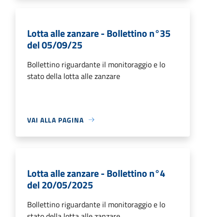
Lotta alle zanzare - Bollettino n°35
del 05/09/25
Bollettino riguardante il monitoraggio e lo
stato della lotta alle zanzare
VAI ALLA PAGINA
Lotta alle zanzare - Bollettino n°4
del 20/05/2025
Bollettino riguardante il monitoraggio e lo
stato della lotta alle zanzare