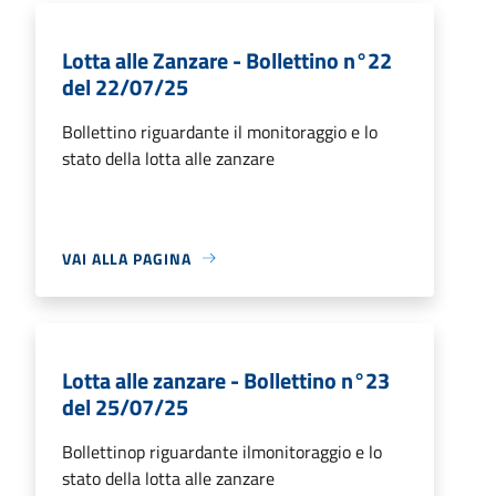
Lotta alle Zanzare - Bollettino n°22
del 22/07/25
Bollettino riguardante il monitoraggio e lo
stato della lotta alle zanzare
VAI ALLA PAGINA
Lotta alle zanzare - Bollettino n°23
del 25/07/25
Bollettinop riguardante ilmonitoraggio e lo
stato della lotta alle zanzare