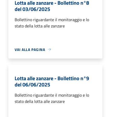
Lotta alle zanzare - Bollettino n°8
del 03/06/2025
Bollettino riguardante il monitoraggio e lo
stato della lotta alle zanzare
VAI ALLA PAGINA
Lotta alle zanzare - Bollettino n°9
del 06/06/2025
Bollettino riguardante il monitoraggio e lo
stato della lotta alle zanzare