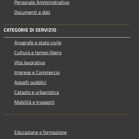
Personale Amministrativo
Documenti e dati
CATEGORIE DI SERVIZIO
Anagrafe e stato civile
Cultura e tempo libero
Vita lavorativa
Imprese e Commercio
Appalti pubblici
Catasto e urbanistica
Mobilità e trasporti
Educazione e formazione