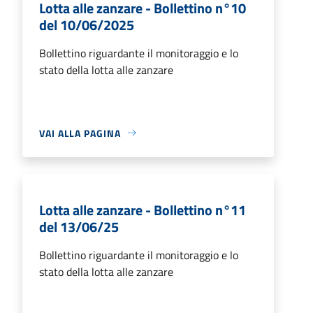
Lotta alle zanzare - Bollettino n°10
del 10/06/2025
Bollettino riguardante il monitoraggio e lo
stato della lotta alle zanzare
VAI ALLA PAGINA
Lotta alle zanzare - Bollettino n°11
del 13/06/25
Bollettino riguardante il monitoraggio e lo
stato della lotta alle zanzare