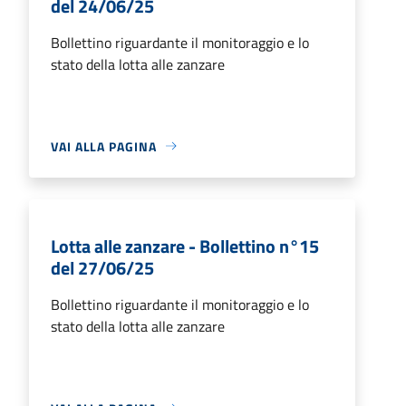
del 24/06/25
Bollettino riguardante il monitoraggio e lo
stato della lotta alle zanzare
VAI ALLA PAGINA
Lotta alle zanzare - Bollettino n°15
del 27/06/25
Bollettino riguardante il monitoraggio e lo
stato della lotta alle zanzare