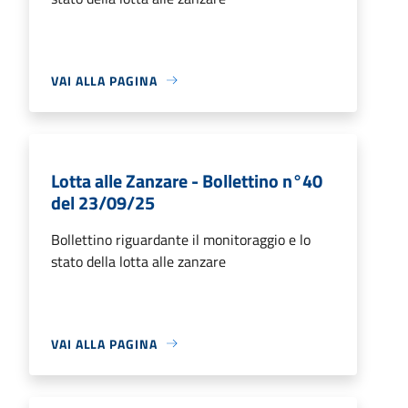
VAI ALLA PAGINA
Lotta alle Zanzare - Bollettino n°40
del 23/09/25
Bollettino riguardante il monitoraggio e lo
stato della lotta alle zanzare
VAI ALLA PAGINA