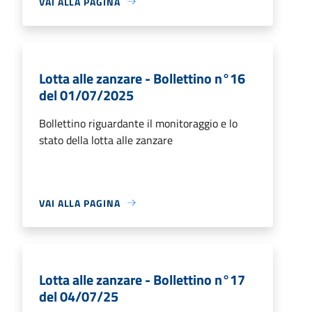
VAI ALLA PAGINA
Lotta alle zanzare - Bollettino n°16
del 01/07/2025
Bollettino riguardante il monitoraggio e lo
stato della lotta alle zanzare
VAI ALLA PAGINA
Lotta alle zanzare - Bollettino n°17
del 04/07/25