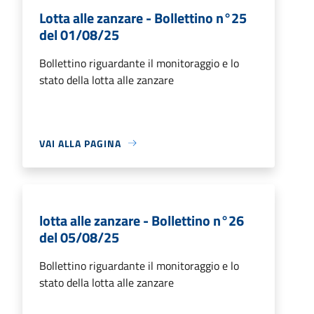
Lotta alle zanzare - Bollettino n°25
del 01/08/25
Bollettino riguardante il monitoraggio e lo
stato della lotta alle zanzare
VAI ALLA PAGINA
lotta alle zanzare - Bollettino n°26
del 05/08/25
Bollettino riguardante il monitoraggio e lo
stato della lotta alle zanzare