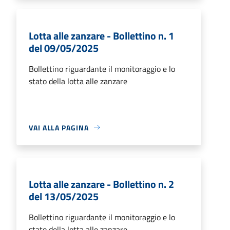
Lotta alle zanzare - Bollettino n. 1
del 09/05/2025
Bollettino riguardante il monitoraggio e lo
stato della lotta alle zanzare
VAI ALLA PAGINA
Lotta alle zanzare - Bollettino n. 2
del 13/05/2025
Bollettino riguardante il monitoraggio e lo
stato della lotta alle zanzare