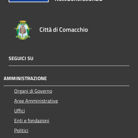
Città di Comacchio
SEGUICI SU
AMMINISTRAZIONE
Organi di Governo
Aree Amministrative
Uffici
Enti e fondazioni
Politici