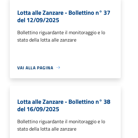
Lotta alle Zanzare - Bollettino n° 37
del 12/09/2025
Bollettino riguardante il monitoraggio e lo
stato della lotta alle zanzare
VAI ALLA PAGINA
Lotta alle Zanzare - Bollettino n° 38
del 16/09/2025
Bollettino riguardante il monitoraggio e lo
stato della lotta alle zanzare