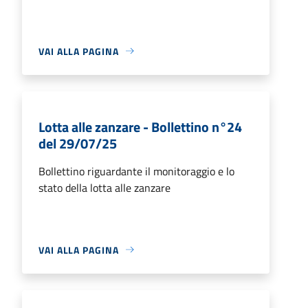
VAI ALLA PAGINA
Lotta alle zanzare - Bollettino n°24
del 29/07/25
Bollettino riguardante il monitoraggio e lo
stato della lotta alle zanzare
VAI ALLA PAGINA