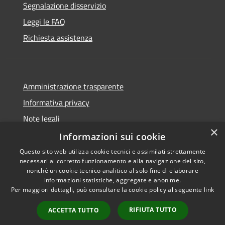
Segnalazione disservizio
Leggi le FAQ
Richiesta assistenza
Amministrazione trasparente
Informativa privacy
Note legali
×
Dichiarazione di accessibilità
Informazioni sui cookie
Questo sito web utilizza cookie tecnici e assimilati strettamente
necessari al corretto funzionamento e alla navigazione del sito,
nonché un cookie tecnico analitico al solo fine di elaborare
informazioni statistiche, aggregate e anonime.
RSS
Copyright © 2026 • Città di
Per maggiori dettagli, può consultare la cookie policy al seguente
link
Accessibilità
Comacchio • Powered by
Privacy
Municipium
Accesso
•
RIFIUTA TUTTO
ACCETTA TUTTO
Cookie
redazione