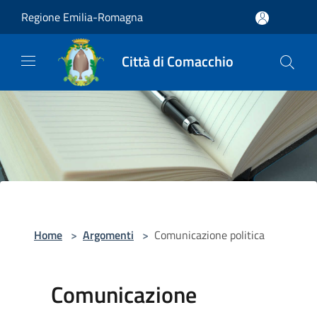
Salta al contenuto principale
Regione Emilia-Romagna
Città di Comacchio
Home
>
Argomenti
>
Comunicazione politica
Comunicazione