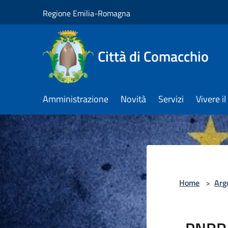
Salta al contenuto principale
Regione Emilia-Romagna
Città di Comacchio
Amministrazione
Novità
Servizi
Vivere 
Home
>
Arg