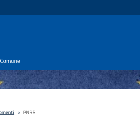
il Comune
omenti
>
PNRR