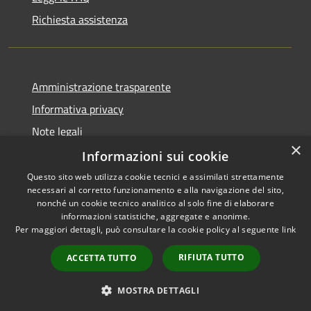
Richiesta assistenza
Amministrazione trasparente
Informativa privacy
Note legali
×
Dichiarazione di accessibilità
Informazioni sui cookie
Questo sito web utilizza cookie tecnici e assimilati strettamente
necessari al corretto funzionamento e alla navigazione del sito,
nonché un cookie tecnico analitico al solo fine di elaborare
informazioni statistiche, aggregate e anonime.
RSS
Copyright © 2026 • Città di
Per maggiori dettagli, può consultare la cookie policy al seguente
link
Accessibilità
Comacchio • Powered by
Privacy
Municipium
Accesso
•
RIFIUTA TUTTO
ACCETTA TUTTO
Cookie
redazione
Mappa del sito
MOSTRA DETTAGLI