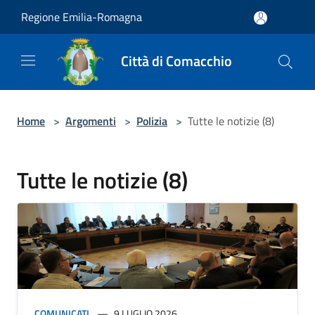
Salta al contenuto principale
Regione Emilia-Romagna
Città di Comacchio
Home
>
Argomenti
>
Polizia
>
Tutte le notizie (8)
Tutte le notizie (8)
COMUNICATI
9 LUGLIO 2026