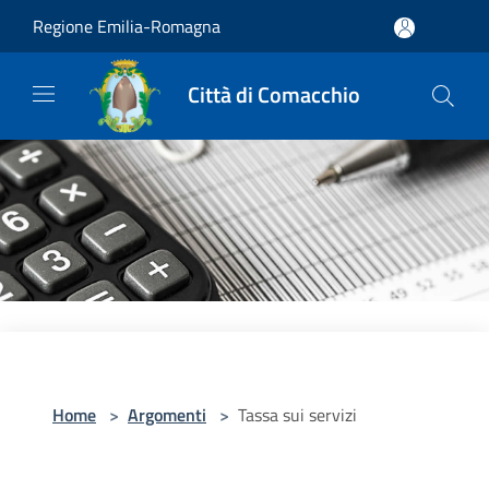
Salta al contenuto principale
Regione Emilia-Romagna
Città di Comacchio
Home
>
Argomenti
>
Tassa sui servizi