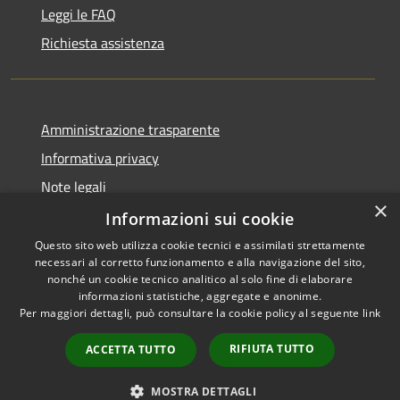
Leggi le FAQ
Richiesta assistenza
Amministrazione trasparente
Informativa privacy
Note legali
×
Dichiarazione di accessibilità
Informazioni sui cookie
Questo sito web utilizza cookie tecnici e assimilati strettamente
necessari al corretto funzionamento e alla navigazione del sito,
nonché un cookie tecnico analitico al solo fine di elaborare
informazioni statistiche, aggregate e anonime.
RSS
Copyright © 2026 • Città di
Per maggiori dettagli, può consultare la cookie policy al seguente
link
Accessibilità
Comacchio • Powered by
Privacy
Municipium
Accesso
•
RIFIUTA TUTTO
ACCETTA TUTTO
Cookie
redazione
Mappa del sito
MOSTRA DETTAGLI